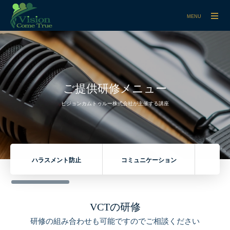
MENU
ご提供研修メニュー
ビジョンカムトゥルー株式会社が主催する講座
ハラスメント防止
コミュニケーション
リ
VCTの研修
研修の組み合わせも可能ですのでご相談ください