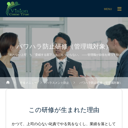
MENU
パワハラ防止研修（管理職対象）
「叱れない上司」も「委縮する部下」も、もういらない。 ——管理職が自信を持って動け
る職場へ。
研修メニュー
ハラスメント防止
パワハラ防止研修（管理職対象）
この研修が生まれた理由
かつて、上司の心ない叱責でやる気をなくし、業績を落として