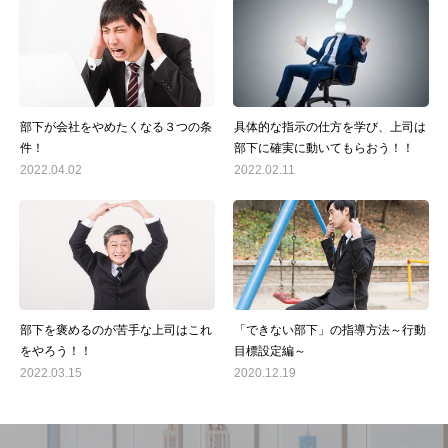
部下が会社をやめたくなる３つの条
具体的な指示の仕方を学び、上司は
件！
部下に確実に動いてもらおう！！
2022.04.02
2022.02.11
部下を褒めるのが苦手な上司はこれ
「できない部下」の指導方法～行動
をやろう！！
目標設定編～
2022.03.15
2020.12.19