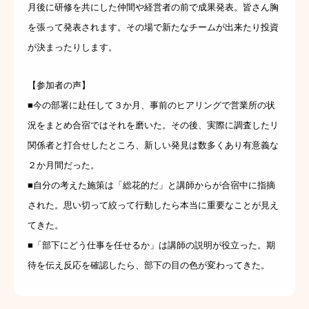
月後に研修を共にした仲間や経営者の前で成果発表。皆さん胸
研修メニュー
を張って発表されます。その場で新たなチームが出来たり投資
が決まったりします。
会社案内
BLOG
【参加者の声】
■今の部署に赴任して３か月、事前のヒアリングで営業所の状
況をまとめ合宿ではそれを磨いた。その後、実際に調査したリ
関係者と打合せしたところ、新しい発見は数多くあり有意義な
２か月間だった。
■自分の考えた施策は「総花的だ」と講師からが合宿中に指摘
された。思い切って絞って行動したら本当に重要なことが見え
てきた。
■「部下にどう仕事を任せるか」は講師の説明が役立った。期
待を伝え反応を確認したら、部下の目の色が変わってきた。