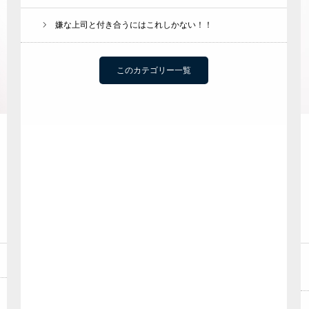
嫌な上司と付き合うにはこれしかない！！
このカテゴリー一覧
研修メニュー
会社案内
BLOG