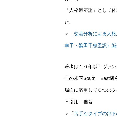
「人格適応論」として体
た。
＞
交流分析による人格
幸子・繁田千恵監訳）誠
著者は１０年以上ヴァン
士の米国South Ea
場面に応用して６つのタ
＊引用 拙著
＞「
苦手なタイプの部下