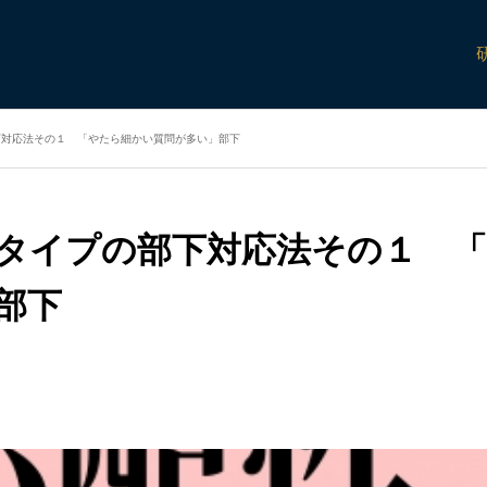
下対応法その１ 「やたら細かい質問が多い」部下
タイプの部下対応法その１ 
部下