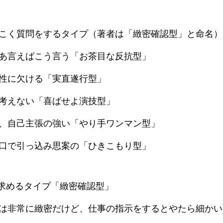
BLOG
こく質問をするタイプ（著者は「緻密確認型」と命名）
あ言えばこう言う「お茶目な反抗型」
性に欠ける「実直遂行型」
考えない「喜ばせよ演技型」
、自己主張の強い「やり手ワンマン型」
口で引っ込み思案の「ひきこもり型」
を求めるタイプ「緻密確認型」
は非常に緻密だけど、仕事の指示をするとやたら細かい