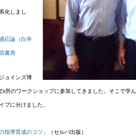
系化しまし
適応論（白井
信書房
ジョインズ博
st研究s所のワークショップに参加してきました。そこで
イプに分けました。
研修メニュー
会社案内
の指導育成のコツ
」（セルバ出版）