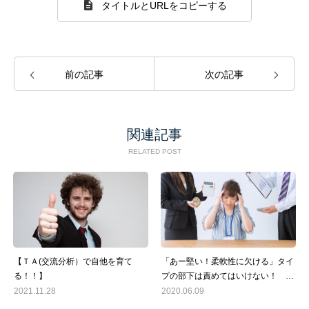
タイトルとURLをコピーする
前の記事
次の記事
関連記事
RELATED POST
【ＴＡ(交流分析）で自他を育て
「あー堅い！柔軟性に欠ける」タイ
る！！】
プの部下は責めてはいけない！ 苦
手で嫌いなタイプの部下対応法その
2021.11.28
2020.06.09
３