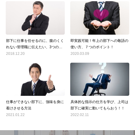
部下に仕事を任せるのに、腹のくく
即実践可能！年上の部下への敬語の
れない管理職に伝えたい、3つの方
使い方、７つのポイント！
法
2018.12.20
2020.03.09
仕事ができない部下に、強味を身に
具体的な指示の仕方を学び、上司は
着けさせる方法
部下に確実に動いてもらおう！！
2021.01.22
2022.02.11